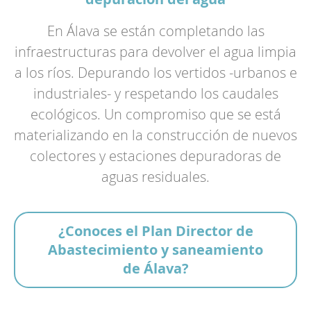
Red
de
En Álava se están completando las
abastecimiento
infraestructuras para devolver el agua limpia
Red
de
a los ríos. Depurando los vertidos -urbanos e
saneamiento
Calidad
industriales- y respetando los caudales
del
agua
ecológicos. Un compromiso que se está
Digitalizando
materializando en la construcción de nuevos
el
agua
colectores y estaciones depuradoras de
Actualidad
aguas residuales.
Atención
y
trámites
¿Conoces el Plan Director de
Contacto
Lectura
Abastecimiento y saneamiento
de
contador
de Álava?
Permiso
de
vertidos