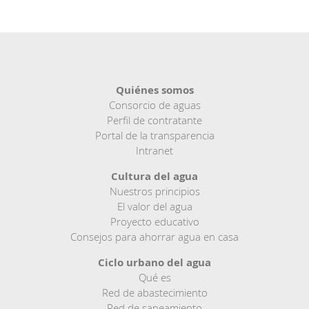
Entender
la
factura
Buzón
de
denuncias
Sede
Quiénes somos
electrónica
Consorcio de aguas
Perfil de contratante
EU
Portal de la transparencia
Intranet
Cultura del agua
Nuestros principios
El valor del agua
Proyecto educativo
Consejos para ahorrar agua en casa
Ciclo urbano del agua
Qué es
Red de abastecimiento
Red de saneamiento